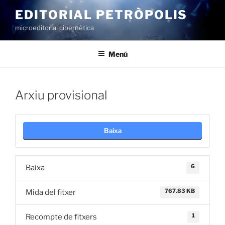
Vés
EDITORIAL PETRÒPOLIS
al
microeditorial cibernètica
contingut
Menú
Arxiu provisional
Baixa
6
Baixa
767.83 KB
Mida del fitxer
1
Recompte de fitxers