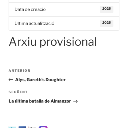
2025
Data de creació
2025
Última actualització
Arxiu provisional
Navegació
Entrada
ANTERIOR
d'entrades
anterior
Alys, Gareth’s Daughter
Entrada
SEGÜENT
següent
La última batalla de Almanzor