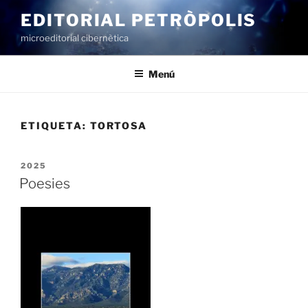
Vés
EDITORIAL PETRÒPOLIS
al
microeditorial cibernètica
contingut
Menú
ETIQUETA:
TORTOSA
PUBLICAT
2025
A
Poesies