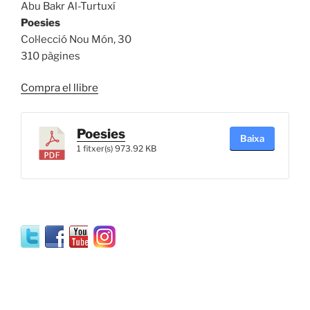
Abu Bakr Al-Turtuxí
Poesies
Col·lecció Nou Món, 30
310 pàgines
Compra el llibre
Poesies
Baixa
1 fitxer(s)
973.92 KB